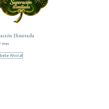
ación Ilimitada
/ mes
íbete Ahora!