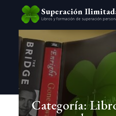
Skip
Superación Ilimitad
to
content
Libros y formación de superación person
Categoría:
Libr