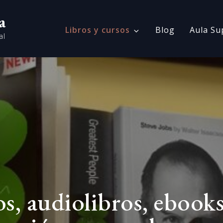
a
Libros y cursos
Blog
Aula Su
al
os, audiolibros, ebook