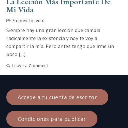
La Lección Más Importante De
Mi Vida
Emprendimiento
Siempre hay una gran lección que cambia
radicalmente la existencia y hoy te voy a
compartir la mía. Pero antes tengo que irme un
poco […]
on
Leave a Comment
La
lección
más
importante
Accede a tu cuenta de escritor
de
mi
vida
Condiciones para publicar