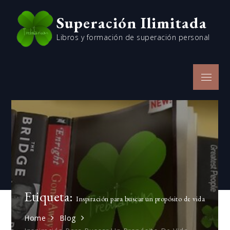
Skip
Superación Ilimitada
to
content
Libros y formación de superación personal
Menu
Etiqueta:
Inspiración para buscar un propósito de vida
Home
Blog